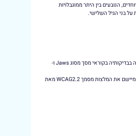
חדים, הנובעים בין היתר ממוגבלויות
ת על בני הגיל השלישי.
חברת "Vee" התאימה את נגישות האתר לדפדפנים הנפוצים ולשימוש בטלפון הסלולרי ככל הניתן, והשתמשה בבדיקותיה בקוראי מסך מסוג Jaws ו-
האתר מקפיד על עמידה בדרישות תקנות שוויון זכויות לאנשים עם מוגבלות 5568 התשע"ג 2013 ברמת AA, ומיישם את המלצות מסמך WCAG2.2 מאת