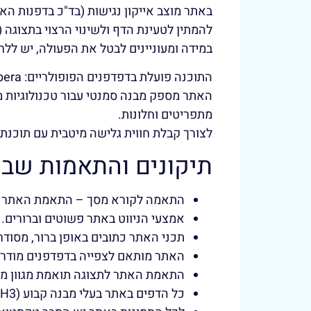
באתר מוצב אייקון נגישות (בד"כ בדפנות ה
להמתין לטעינת הדף ולשינוי הרצוי בתצוגה (
במידה ומעוניינים לבטל את הפעולה, יש ללח
התוכנה פועלת בדפדפנים הפופולריים: Chrome, Firefox, Safari, Opera בכפוף לתנאי יצרן. גלישה במצב נגישות מומלצת בדפדפן כרום.
מתפריטים וחלונות.
לצורך קבלת חווית גלישה מיטבית עם תוכנת הקראת מס
תיקונים והתאמות שבו
התאמה לקורא מסך – התאמת האתר עבור טכנול
אמצעי הניווט באתר פשוטים וברורים.
תכני האתר כתובים באופן ברור, מסודר 
האתר מותאם לצפייה בדפדפנים מודרני
התאמת האתר לתצוגה תואמת מגוון מסכ
כל הדפים באתר בעלי מבנה קבוע (H1/H2/H3).