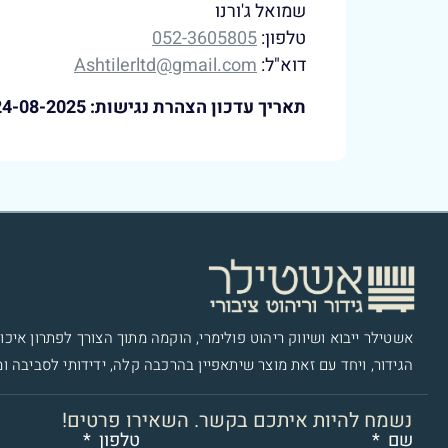
שמואל ג'ורנו
טלפון:
052-3605805
דוא"ל:
Ashtilerltd@gmail.com
תאריך עדכון הצהרת נגישות: 24-08-2025
אשטילר ייבוא ושיווק ריהוט פולימרי​, הוקמה מתוך הצורך לפתרון איכות
הגידור, ויחד עם זאת מוצר שיתאפיין בהרכבה קלה, ידידותי לסביבה ומ
נשמח להיות איתכם בקשר. השאירו פרטים!
שם
טלפון