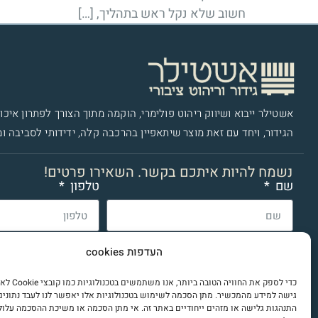
חשוב שלא נקל ראש בתהליך, […]
אשטילר ייבוא ושיווק ריהוט פולימרי​, הוקמה מתוך הצורך לפתרון איכות
הגידור, ויחד עם זאת מוצר שיתאפיין בהרכבה קלה, ידידותי לסביבה ומ
נשמח להיות איתכם בקשר. השאירו פרטים!
שם
טלפון
קראתי את
מדיניות הפרטיות
של אשטילר ואני מאשר ליצו
העדפות cookies
שליחה
כדי לספק את החוויה הטוב
גישה למידע מהמכשיר. מתן הסכמה לשימוש בטכנולוגיות אלו יאפשר לנו לעבד נתונים 
התנהגות גלישה או מזהים ייחודיים באתר זה. אי מתן הסכמה או משיכת ההסכמה עלול