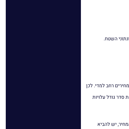
נתוני השטח.
חירים רחב למדי. לכן
 סדר גודל עלויות
חיר, יש להביא