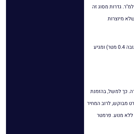
תכת (אלומיניום) עולות על פי רוב יותר מאלה שעשויות עץ, כאשר מחירן נע בין 490 ל-590 ש"ח למ"ר. גדרות מסוג זה
שלא מיוצרות
למעשה, גדרות שמציעות איזון טוב בין תמורה, מחיר ועמידות הן מסוג פולימר. המחיר שלהן מתחיל ב-260 ש"ח למטר רץ (לגדר בגובה 0.4 מטר) ומגיע
ה. כך למשל, בהזמנת
פרט מבוקש, לרוב המחיר
 ללא מנוע. פרמטר