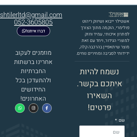
shtilerltd@gmail.com
אשטילר ייבוא ושיווק ריהוט
052-3605805
פולימרי​, הוקמה מתוך הצורך
דברו איתנו!
לפתרון איכותי, עמיד וחזק
למוצרי הגידור, ויחד עם זאת
מוצר שיתאפיין בהרכבה קלה,
מוזמנים לעקוב
ידידותי לסביבה ומחירים נוחים.
אחרינו ברשתות
נשמח להיות
החברתיות
ולהתעדכן בכל
איתכם בקשר.
החידושים
השאירו
האחרונים!
פרטים!
שם