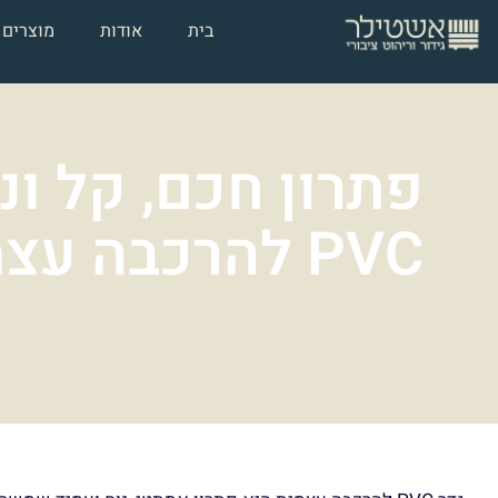
בית
אודות
מוצרים
פתרון חכם, קל ונק
PVC להרכבה עצמית