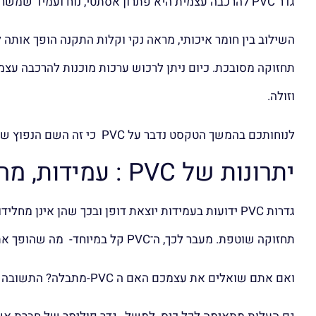
גדר PVC להרכבה עצמית היא פתרון אסתטי, נוח ועמיד שמשרת מגוון רחב של צרכים בבתים פרטיים, בגינות, בעסקים, בחניות ובמבנים ציבוריים.
השילוב בין חומר איכותי, מראה נקי וקלות התקנה הופך אותה
וזולה.
לנוחותכם בהמשך הטקסט נדבר על PVC כי זה השם הנפוץ שכולם מכירים, אבל הדברים נכונים גם לגדרות מפולימרים אחרים.
יתרונות של PVC : עמידות, מחיר, מראה נקי
גדרות PVC ידועות בעמידות יוצאת דופן ובכך שהן אינ
תחזוקה שוטפת. מעבר לכך, ה־PVC קל במיוחד- מה שהופך את ההרכבה למהירה ונוחה.
ואם אתם שואלים את עצמכם האם ה PVC-מתבלה? התשובה היא לא. גדרות PVC איכותיות מחזיקות גם מעל 15 שנה ללא קילופים, סדקים או דהייה.