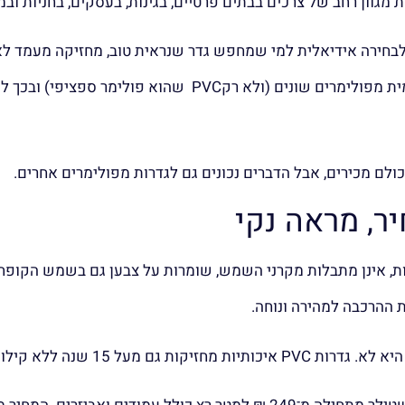
 לבחירה אידיאלית למי שמחפש גדר שנראית טוב, מחזיקה מעמד לאו
תחזוקה מסובכת. כיום ניתן לרכוש ערכות מוכנות להרכבה עצמית מפולימרים שונים (ול
ן מחלידות, אינן מתבלות מקרני השמש, שומרות על צבען גם בשמש הקופח