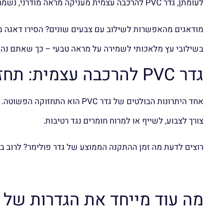
לעומתן, גדר PVC להרכבה עצמית מעניקה מראה מודרני, נשמרת לאורך שנים ואינה מושפעת ממזג האוויר.
מודאגים מהאפשרות לשילוב עם צבעים שונים? הסירו דאגה מל
בשילובי עץ מלאכותי לשמירה על מראה טבעי – כך שאתם נהנ
גדר PVC להרכבה עצמית: תחזוקה קלה ופתרון מושלם
אחד היתרונות הבולטים של גדר 
צורך לצבוע, לשייף או למרוח חומרים נגד רטיבות.
רוצים לדעת מה זמן ההתקנה הממוצע של גדר פולימר? לרוב בין 2 ל־5 שעות, תלוי באורך ובמורכבות. ניתן להתקין לבד או בעזרת אדם נ
מה עוד מייחד את הגדרות של