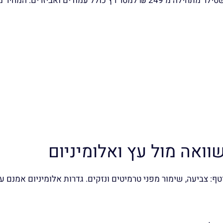
גם העלות מתאימה לכל כיס. למשל, גדר פולימר של חברת אשטילר מתחילה מ־249 ₪ למטר רץ כולל ע
: צביעה, שימור מפני טרמיטים ונזקים. גדרות אלומיניום אמנם עמ