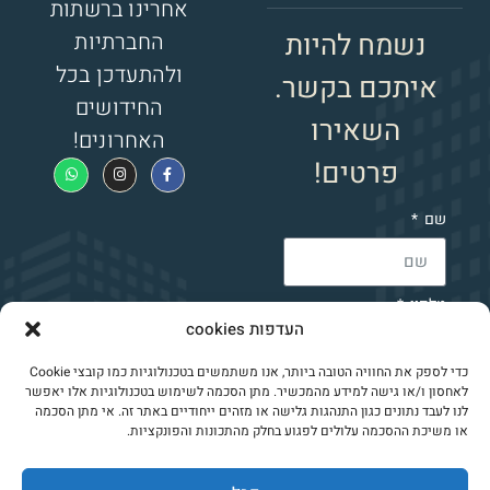
אחרינו ברשתות
נשמח להיות
החברתיות
ולהתעדכן בכל
איתכם בקשר.
החידושים
השאירו
האחרונים!
פרטים!
שם
טלפון
העדפות cookies
כדי לספק את החוויה הטובה ביותר, אנו משתמשים בטכנולוגיות כמו קובצי Cookie
קראתי את
מדיניות
לאחסון ו/או גישה למידע מהמכשיר. מתן הסכמה לשימוש בטכנולוגיות אלו יאפשר
הפרטיות
של אשטילר
לנו לעבד נתונים כגון התנהגות גלישה או מזהים ייחודיים באתר זה. אי מתן הסכמה
ואני מאשר ליצור
או משיכת ההסכמה עלולים לפגוע בחלק מהתכונות והפונקציות.
איתי קשר
שליחה