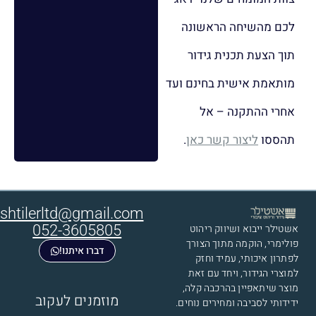
לכם מהשיחה הראשונה
תוך הצעת תכנית גידור
מותאמת אישית בחינם ועד
אחרי ההתקנה – אל
תהססו
ליצור קשר כאן
.
shtilerltd@gmail.com
אשטילר ייבוא ושיווק ריהוט
052-3605805
פולימרי​, הוקמה מתוך הצורך
דברו איתנו!
לפתרון איכותי, עמיד וחזק
למוצרי הגידור, ויחד עם זאת
מוצר שיתאפיין בהרכבה קלה,
מוזמנים לעקוב
ידידותי לסביבה ומחירים נוחים.