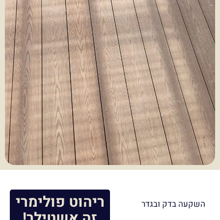
ריהוט פולימרי
השקעה בדק ובגדר
זה אשטילר!